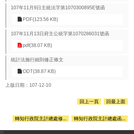
息
公
107年11月9日主統法字第1070300895E號函
告
PDF(123.56 KB)
認
識
107年11月13日府主公統字第1070286031號函
主
計
pdf(38.07 KB)
處
統計法施行細則修正條文
機
關
ODT(38.87 KB)
通
訊
上版日期：107-12-10
錄
業
回上一頁
回最上面
務
資
訊
轉知行政院主計總處修...
轉知行政院主計總處函...
便
:::
民