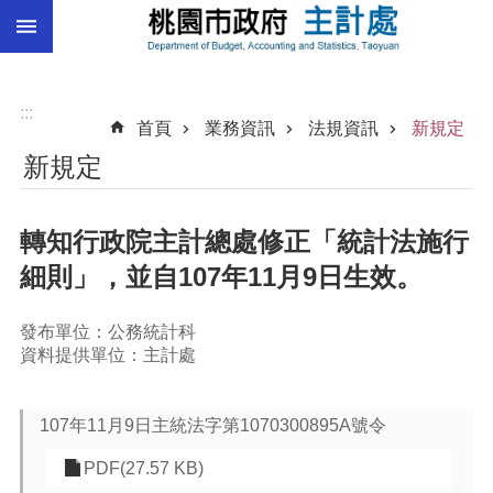
:::
跳到主要內容區塊
總
預
算
:::
首頁
業務資訊
法規資訊
新規定
統
新規定
計
總
轉知行政院主計總處修正「統計法施行
決
算
細則」，並自107年11月9日生效。
進
階
發布單位：公務統計科
搜
資料提供單位：主計處
尋
107年11月9日主統法字第1070300895A號令
PDF(27.57 KB)
訊