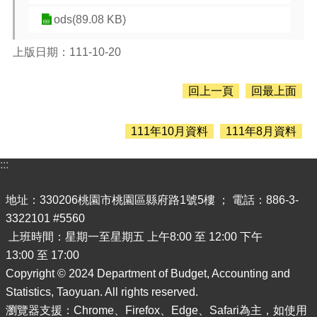
息
公
ods(89.08 KB)
告
上版日期：111-10-20
認
識
主
回上一頁
回最上面
計
處
111年10月資料
111年8月資料
機
關
:::
通
訊
地址：330206桃園市桃園區縣府路1號5樓 ； 電話：886-3-
錄
3322101 #5560
業
上班時間：星期一至星期五 上午8:00 至 12:00 下午
務
13:00 至 17:00
資
Copyright © 2024 Department of Budget, Accounting and
訊
Statistics, Taoyuan. All rights reserved.
便
瀏覽器支援：Chrome、Firefox、Edge、Safari為主，如使用
民