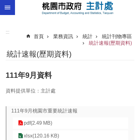
:::
跳到主要內容區塊
總
預
算
:::
首頁
業務資訊
統計
統計刊物專區
統
統計速報(歷期資料)
計
統計速報(歷期資料)
總
決
111年9月資料
算
進
資料提供單位：主計處
階
搜
尋
111年9月桃園市重要統計速報
pdf(2.49 MB)
訊
xlsx(120.16 KB)