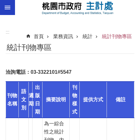
:::
跳到主要內容區塊
總
預
算
:::
首頁
業務資訊
統計
統計刊物專區
統
統計刊物專區
計
總
決
洽詢電話：03-3322101#5547
算
進
出
刊
語
階
刊物
週
版
物
文
摘要說明
提供方式
備註
搜
名稱
期
日
樣
尋
別
期
式
為一綜合
性之統計
訊
刊物，內