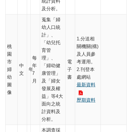
園
統計資料
市
及分析。
政
府
蒐集「婦
幼人口統
隱
計」、
私
1.分送相
「幼兒托
權
桃
關機關(構)
育管
政
園
及人員參
策
每
理」、
市
電
考運用。
中
年
「婦幼健
網
婦
年
子
2.刊登本
文
7
康管理」
站
幼
書
處網站
安
月
及「婦女
圖
最新資料
全
發展及權
像
政
益」等4大
策
歷期資料
面向之統
政
計資料及
府
分析。
網
站
本調查採