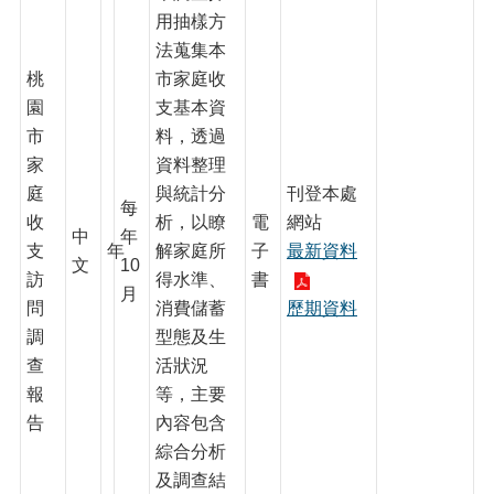
資
用抽樣方
料
法蒐集本
開
桃
市家庭收
放
宣
園
支基本資
告
市
料，透過
家
資料整理
庭
與統計分
刊登本處
每
收
析，以瞭
電
網站
中
年
支
年
解家庭所
子
最新資料
文
10
訪
得水準、
書
月
問
消費儲蓄
歷期資料
調
型態及生
查
活狀況
報
等，主要
告
內容包含
綜合分析
及調查結