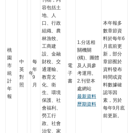
息
公
容包括土
告
地、人
口、行政
本年報多
認
識
組織、農
數章節資
主
林漁牧、
料於每年6
1.分送相
計
工商建
月底前更
處
桃
關機關
設、金融
新，部分
園
(構)、團體
機
中
每
財稅、交
章節囿於
市
電
及人員參
關
英
年
通運輸、
資料發布
通
統
年
子
考運用。
對
9
教育文
時間或資
訊
計
書
2.刊登本
照
月
化、衛
料數據確
錄
年
處網站
生、環境
認等因
報
最新資料
業
保護、社
素，另於
務
歷期資料
會福利、
每年9月底
資
訊
勞工行
前更新。
政、社會
便
治安、家
民