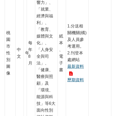
站
響力」、
「就業、
回
經濟與福
首
利」、
頁
1.分送相
「教育、
網
桃
關機關(構)
媒體與文
紙
站
園
及人員參
每
化」、
本
導
市
考運用。
覽
中
年
「人身安
、
性
年
2.刊登本
文
8
全與司
電
常
別
處網站
月
法」、
子
見
圖
最新資料
問
「健康、
書
像
答
醫療與照
歷期資料
顧」及
市
「環境、
政
信
能源與科
箱
技」等6大
面向性別
桃