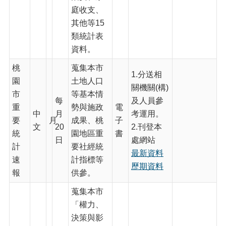
庭收支、
服
務
其他等15
類統計表
政
資料。
府
資
桃
蒐集本市
訊
1.分送相
園
土地人口
公
關機關(構)
開
市
等基本情
每
及人員參
重
勢與施政
電
公
中
月
考運用。
要
月
成果、桃
子
務
文
20
2.刊登本
統
統
園地區重
書
日
處網站
計
計
要社經統
最新資料
資
速
計指標等
訊
歷期資料
報
供參。
網
蒐集本市
相
「權力、
關
網
決策與影