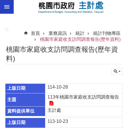
:::
跳到主要內容區塊
總
預
算
:::
首頁
業務資訊
統計
統計刊物專區
統
桃園市家庭收支訪問調查報告(歷年資料)
計
桃園市家庭收支訪問調查報告(歷年資
總
料)
決
算
進
階
114-10-28
搜
尋
113年桃園市家庭收支訪問調查報告
主計處
113-10-23
訊