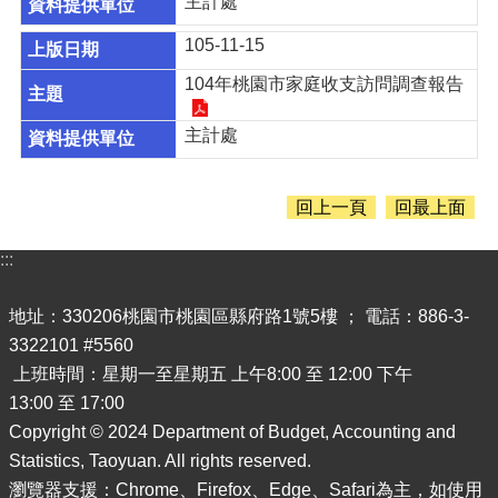
站
主計處
105-11-15
回
首
104年桃園市家庭收支訪問調查報告
頁
主計處
網
站
導
回上一頁
回最上面
覽
常
:::
見
問
地址：330206桃園市桃園區縣府路1號5樓 ； 電話：886-3-
答
3322101 #5560
市
上班時間：星期一至星期五 上午8:00 至 12:00 下午
政
13:00 至 17:00
信
Copyright © 2024 Department of Budget, Accounting and
箱
Statistics, Taoyuan. All rights reserved.
桃
瀏覽器支援：Chrome、Firefox、Edge、Safari為主，如使用