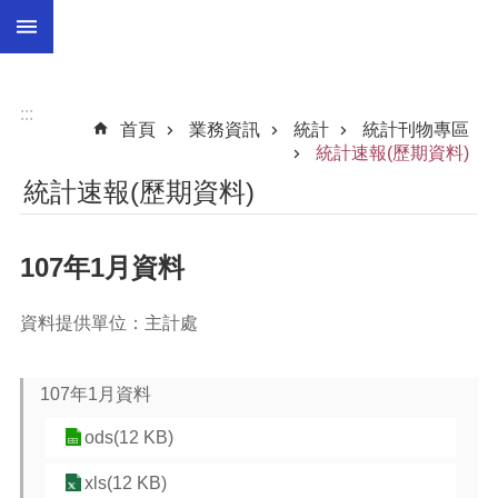
:::
跳到主要內容區塊
總
預
算
:::
首頁
業務資訊
統計
統計刊物專區
統
統計速報(歷期資料)
計
統計速報(歷期資料)
總
決
107年1月資料
算
進
資料提供單位：主計處
階
搜
尋
107年1月資料
ods(12 KB)
訊
xls(12 KB)