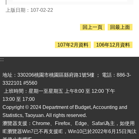
息
公
上版日期：107-02-22
告
認
回上一頁
回最上面
識
主
計
107年2月資料
106年12月資料
處
:::
機
關
地址：330206桃園市桃園區縣府路1號5樓 ； 電話：886-3-
通
訊
3322101 #5560
錄
上班時間：星期一至星期五 上午8:00 至 12:00 下午
13:00 至 17:00
業
務
Copyright © 2024 Department of Budget, Accounting and
資
Statistics, Taoyuan. All rights reserved.
訊
瀏覽器支援：Chrome、Firefox、Edge、Safari為主，如使用
IE瀏覽器Win7已不再支援IE，Win10已於2022年6月15日淘汰
便
民